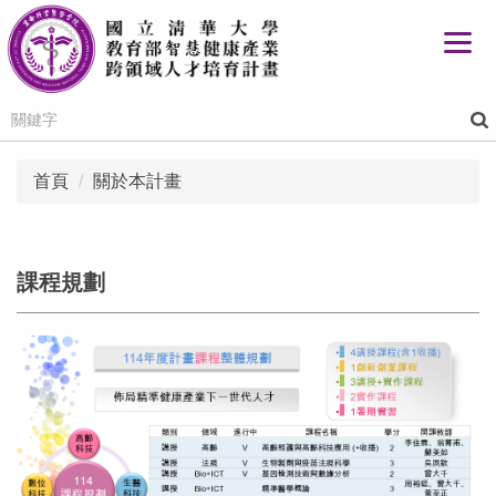
跳
到
主
要
內
容
區
首頁
關於本計畫
課程規劃